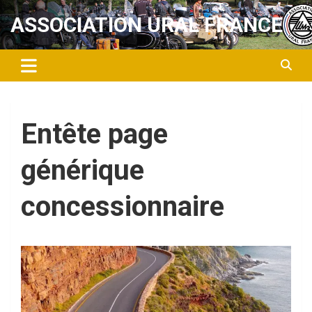
Aller
ASSOCIATION URAL FRANCE
au
contenu
Entête page
générique
concessionnaire