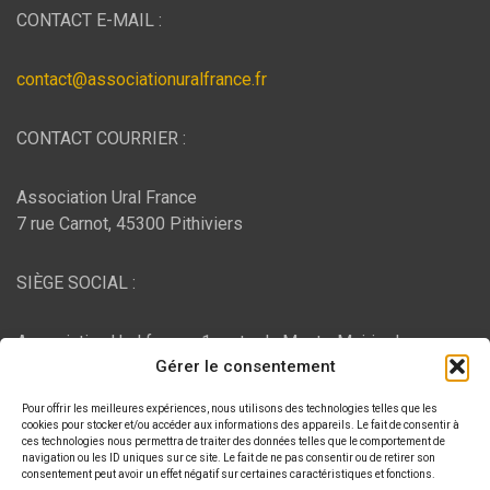
CONTACT E-MAIL :
contact@associationuralfrance.fr
CONTACT COURRIER :
Association Ural France
7 rue Carnot, 45300 Pithiviers
SIÈGE SOCIAL :
Association Ural france, 1 route du Mont - Mairie de
Gérer le consentement
Bujaleuf, 87460 Bujaleuf
Pour offrir les meilleures expériences, nous utilisons des technologies telles que les
HÉBERGEMENT :
cookies pour stocker et/ou accéder aux informations des appareils. Le fait de consentir à
ces technologies nous permettra de traiter des données telles que le comportement de
navigation ou les ID uniques sur ce site. Le fait de ne pas consentir ou de retirer son
consentement peut avoir un effet négatif sur certaines caractéristiques et fonctions.
O2switch
, Chemin des Pardiaux, 63000 Clermont-Ferrand