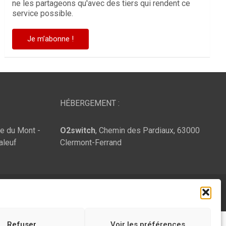
ne les partageons qu'avec des tiers qui rendent ce
service possible.
HÉBERGEMENT :
te du Mont -
O2switch
, Chemin des Pardiaux, 63000
aleuf
Clermont-Ferrand
Refuser
Voir les préférences