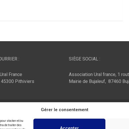
URRIER :
SIÈGE SOCIAL :
Ural France
Association Ural france, 1 rou
, 45300 Pithiviers
Mairie de Bujaleuf, 87460 Buj
ar :
Theme Horse
Fièrement propulsé par :
Gérer le consentement
WordPress
 pour stocker et/ou
ra de traiter des
Accepter