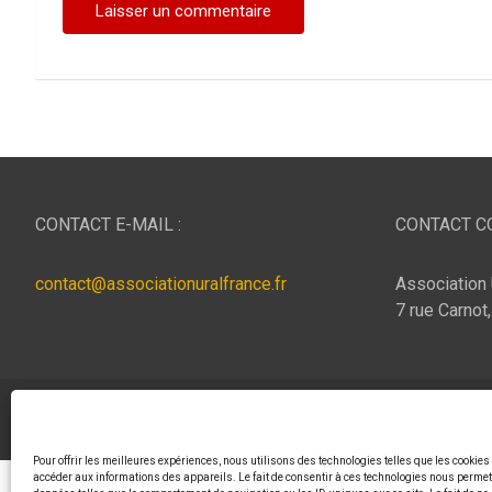
CONTACT E-MAIL :
CONTACT CO
contact@associationuralfrance.fr
Association 
7 rue Carnot
Copyright © 2026
ASSOCIATION URAL FRANCE
Thème p
Pour offrir les meilleures expériences, nous utilisons des technologies telles que les cookies
accéder aux informations des appareils. Le fait de consentir à ces technologies nous permett