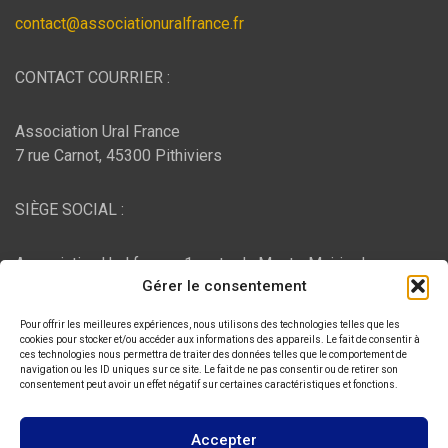
contact@associationuralfrance.fr
CONTACT COURRIER :
Association Ural France
7 rue Carnot, 45300 Pithiviers
SIÈGE SOCIAL :
Association Ural france, 1 route du Mont - Mairie de
Gérer le consentement
Bujaleuf, 87460 Bujaleuf
Pour offrir les meilleures expériences, nous utilisons des technologies telles que les
HÉBERGEMENT :
cookies pour stocker et/ou accéder aux informations des appareils. Le fait de consentir à
ces technologies nous permettra de traiter des données telles que le comportement de
navigation ou les ID uniques sur ce site. Le fait de ne pas consentir ou de retirer son
consentement peut avoir un effet négatif sur certaines caractéristiques et fonctions.
O2switch
, Chemin des Pardiaux, 63000 Clermont-Ferrand
Accepter