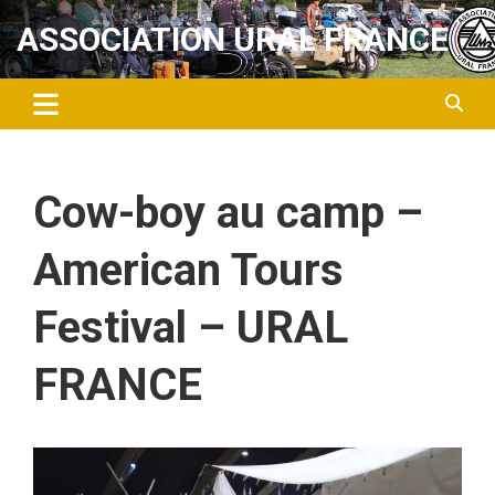
Aller
ASSOCIATION URAL FRANCE
au
contenu
Cow-boy au camp –
American Tours
Festival – URAL
FRANCE