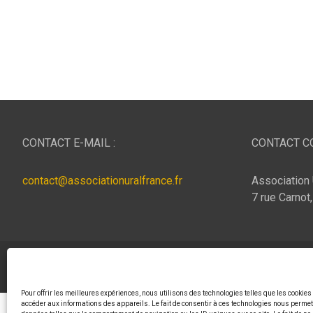
CONTACT E-MAIL :
CONTACT CO
contact@associationuralfrance.fr
Association 
7 rue Carnot
Copyright © 2026
ASSOCIATION URAL FRANCE
Thème p
Pour offrir les meilleures expériences, nous utilisons des technologies telles que les cookies
accéder aux informations des appareils. Le fait de consentir à ces technologies nous permett