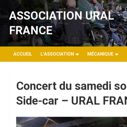
Aller
au
ASSOCIATION URAL
contenu
FRANCE
ACCUEIL
L’ASSOCIATION
MÉCANIQUE
Concert du samedi so
Side-car – URAL FR