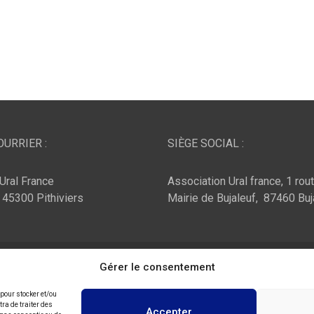
URRIER :
SIÈGE SOCIAL :
Ural France
Association Ural france, 1 rou
, 45300 Pithiviers
Mairie de Bujaleuf, 87460 Buj
ar :
Theme Horse
Fièrement propulsé par :
Gérer le consentement
WordPress
 pour stocker et/ou
ra de traiter des
Accepter