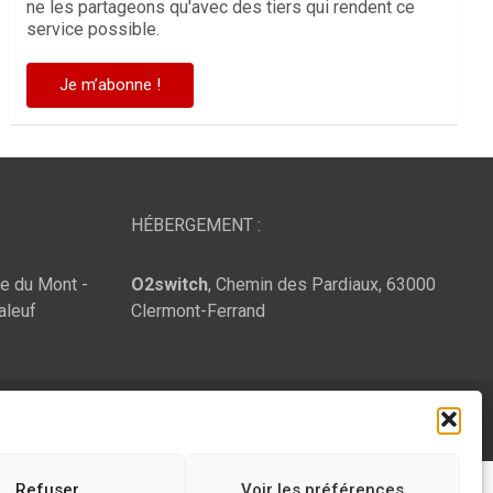
ne les partageons qu'avec des tiers qui rendent ce
service possible.
HÉBERGEMENT :
te du Mont -
O2switch
, Chemin des Pardiaux, 63000
aleuf
Clermont-Ferrand
Refuser
Voir les préférences