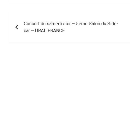
Navigation
Concert du samedi soir – 5ème Salon du Side-
de
car – URAL FRANCE
l’article