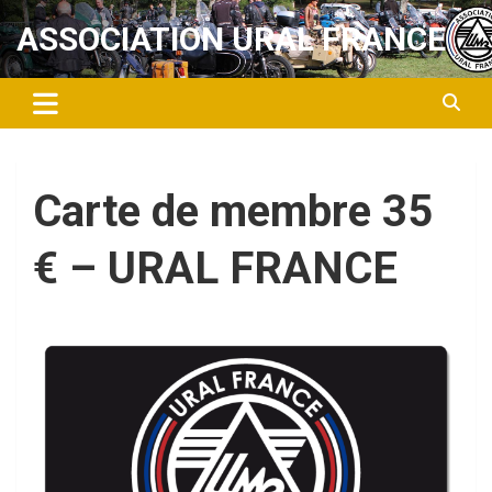
Aller
ASSOCIATION URAL FRANCE
au
contenu
Carte de membre 35
€ – URAL FRANCE