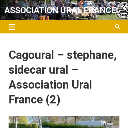
Aller
ASSOCIATION URAL FRANCE
au
contenu
Cagoural – stephane,
sidecar ural –
Association Ural
France (2)