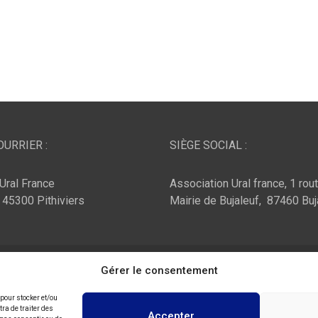
URRIER :
SIÈGE SOCIAL :
Ural France
Association Ural france, 1 rou
, 45300 Pithiviers
Mairie de Bujaleuf, 87460 Buj
ar :
Theme Horse
Fièrement propulsé par :
Gérer le consentement
WordPress
 pour stocker et/ou
ra de traiter des
Accepter