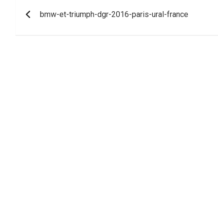
Navigation
bmw-et-triumph-dgr-2016-paris-ural-france
de
l’article