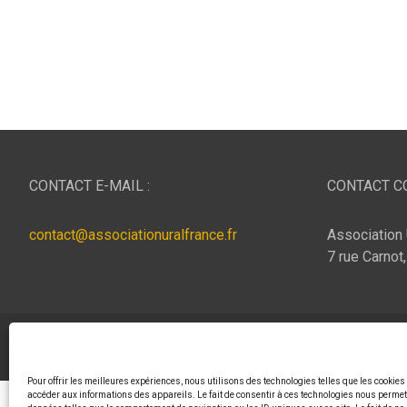
CONTACT E-MAIL :
CONTACT CO
contact@associationuralfrance.fr
Association 
7 rue Carnot
Copyright © 2026
ASSOCIATION URAL FRANCE
Thème p
Pour offrir les meilleures expériences, nous utilisons des technologies telles que les cookies
accéder aux informations des appareils. Le fait de consentir à ces technologies nous permett