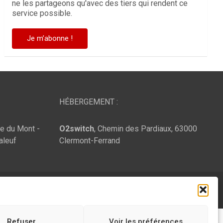
ne les partageons qu'avec des tiers qui rendent ce
service possible.
HÉBERGEMENT :
te du Mont -
O2switch
, Chemin des Pardiaux, 63000
aleuf
Clermont-Ferrand
Refuser
Voir les préférences