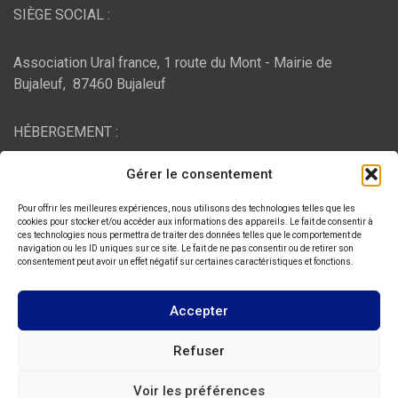
SIÈGE SOCIAL :
Association Ural france, 1 route du Mont - Mairie de
Bujaleuf, 87460 Bujaleuf
HÉBERGEMENT :
Gérer le consentement
O2switch
, Chemin des Pardiaux, 63000 Clermont-Ferrand
Pour offrir les meilleures expériences, nous utilisons des technologies telles que les
cookies pour stocker et/ou accéder aux informations des appareils. Le fait de consentir à
ces technologies nous permettra de traiter des données telles que le comportement de
navigation ou les ID uniques sur ce site. Le fait de ne pas consentir ou de retirer son
Copyright © 2026
ASSOCIATION URAL FRANCE
consentement peut avoir un effet négatif sur certaines caractéristiques et fonctions.
Thème par :
Theme Horse
Fièrement propulsé par :
WordPress
Accepter
Refuser
Voir les préférences