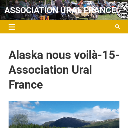
Aller
ASSOCIATION URAL FRANCE
au
contenu
Alaska nous voilà-15-
Association Ural
France