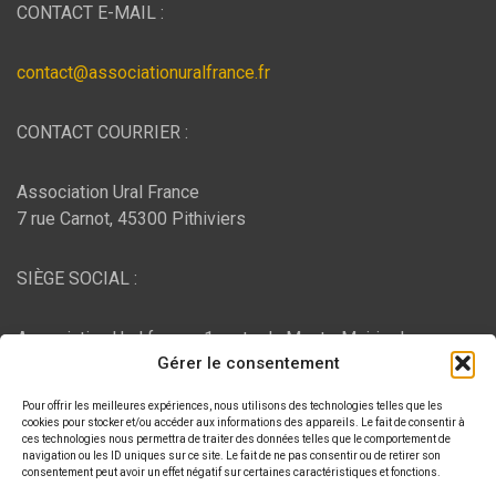
CONTACT E-MAIL :
contact@associationuralfrance.fr
CONTACT COURRIER :
Association Ural France
7 rue Carnot, 45300 Pithiviers
SIÈGE SOCIAL :
Association Ural france, 1 route du Mont - Mairie de
Gérer le consentement
Bujaleuf, 87460 Bujaleuf
Pour offrir les meilleures expériences, nous utilisons des technologies telles que les
HÉBERGEMENT :
cookies pour stocker et/ou accéder aux informations des appareils. Le fait de consentir à
ces technologies nous permettra de traiter des données telles que le comportement de
navigation ou les ID uniques sur ce site. Le fait de ne pas consentir ou de retirer son
consentement peut avoir un effet négatif sur certaines caractéristiques et fonctions.
O2switch
, Chemin des Pardiaux, 63000 Clermont-Ferrand