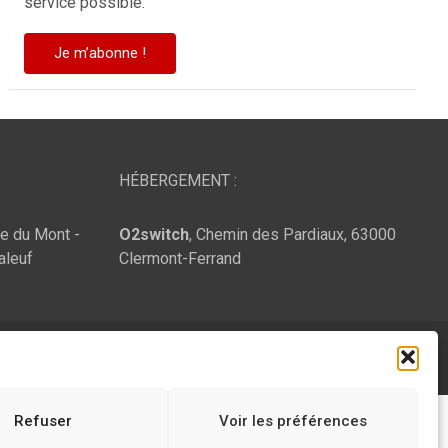
service possible.
HÉBERGEMENT :
te du Mont -
O2switch
, Chemin des Pardiaux, 63000
aleuf
Clermont-Ferrand
Refuser
Voir les préférences