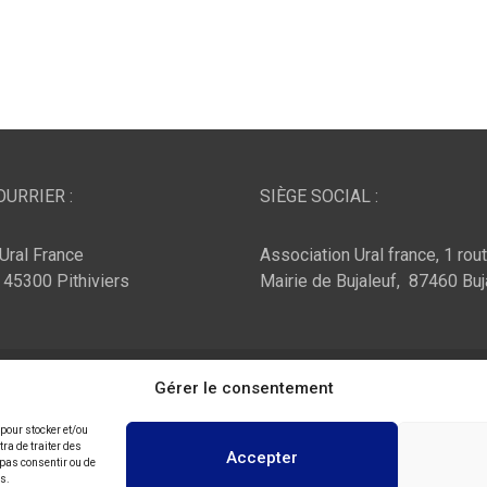
URRIER :
SIÈGE SOCIAL :
Ural France
Association Ural france, 1 rou
, 45300 Pithiviers
Mairie de Bujaleuf, 87460 Buj
ar :
Theme Horse
Fièrement propulsé par :
Gérer le consentement
WordPress
 pour stocker et/ou
ra de traiter des
Accepter
 pas consentir ou de
ns.