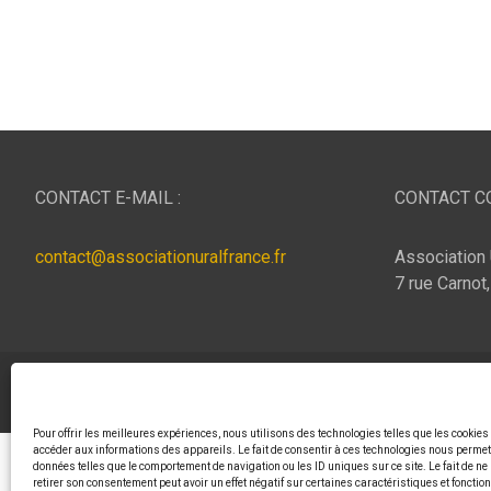
CONTACT E-MAIL :
CONTACT CO
contact@associationuralfrance.fr
Association 
7 rue Carnot
Copyright © 2026
ASSOCIATION URAL FRANCE
Thème p
Pour offrir les meilleures expériences, nous utilisons des technologies telles que les cookies
accéder aux informations des appareils. Le fait de consentir à ces technologies nous permett
données telles que le comportement de navigation ou les ID uniques sur ce site. Le fait de ne
retirer son consentement peut avoir un effet négatif sur certaines caractéristiques et fonctio