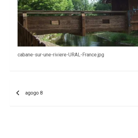
cabane-sur-une-riviere-URAL-France.jpg
Navigation
agogo 8
de
l’article