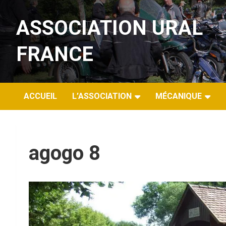
Aller
au
ASSOCIATION URAL
contenu
FRANCE
ACCUEIL
L’ASSOCIATION
MÉCANIQUE
agogo 8