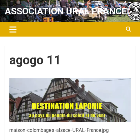
Aller
ASSOCIATION URAL FRANCE
au
contenu
agogo 11
maison-colombages-alsace-URAL-France.jpg