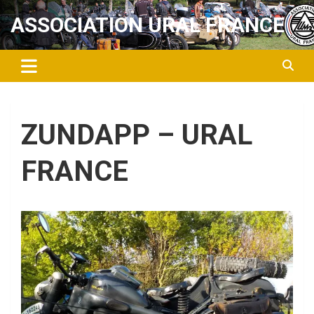
Aller
ASSOCIATION URAL FRANCE
au
contenu
ZUNDAPP – URAL
FRANCE