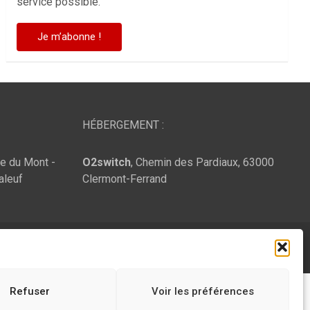
service possible.
HÉBERGEMENT :
te du Mont -
O2switch
, Chemin des Pardiaux, 63000
aleuf
Clermont-Ferrand
Refuser
Voir les préférences