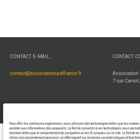
CONTACT E-MAIL :
CONTACT CO
contact@associationuralfrance.fr
Association 
7 rue Carnot
Copyright © 2026
ASSOCIATION URAL FRANCE
Thème p
Pour offrir les meilleures expériences, nous utilisons des technologies telles que les cookies
accéder aux informations des appareils. Le fait de consentir à ces technologies nous permett
données telles que le comportement de navigation ou les ID uniques sur ce site. Le fait de ne
retirer son consentement peut avoir un effet négatif sur certaines caractéristiques et fonctio