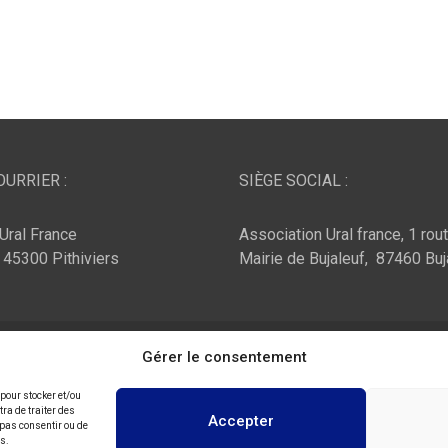
URRIER :
SIÈGE SOCIAL :
Ural France
Association Ural france, 1 rou
, 45300 Pithiviers
Mairie de Bujaleuf, 87460 Buj
ar :
Theme Horse
Fièrement propulsé par :
Gérer le consentement
WordPress
 pour stocker et/ou
ra de traiter des
Accepter
 pas consentir ou de
ns.