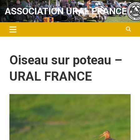
Aller
ASSOCIATION URAL FRANCE
au
contenu
Oiseau sur poteau –
URAL FRANCE