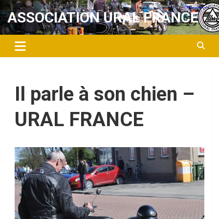
Aller
ASSOCIATION URAL FRANCE
au
contenu
Il parle à son chien –
URAL FRANCE