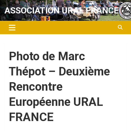
Aller
ASSOCIATION URAL FRANCE
au
contenu
Photo de Marc
Thépot – Deuxième
Rencontre
Européenne URAL
FRANCE