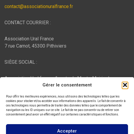
contact@associationuralfrance.fr
CONTACT COURRIER :
Association Ural France
7 rue Carnot, 45300 Pithiviers
SIÈGE SOCIAL :
Association Ural france, 1 route du Mont - Mairie de
Gérer le consentement
Bujaleuf, 87460 Bujaleuf
Pour offrir les meilleures expériences, nous utilisons des technologies telles que les
HÉBERGEMENT :
cookies pour stocker et/ou accéder aux informations des appareils. Le fait de consentir à
ces technologies nous permettra de traiter des données telles que le comportement de
navigation ou les ID uniques sur ce site. Le fait de ne pas consentir ou de retirer son
consentement peut avoir un effet négatif sur certaines caractéristiques et fonctions.
O2switch
, Chemin des Pardiaux, 63000 Clermont-Ferrand
Accepter