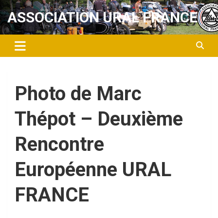
Aller
ASSOCIATION URAL FRANCE
au
contenu
Photo de Marc
Thépot – Deuxième
Rencontre
Européenne URAL
FRANCE