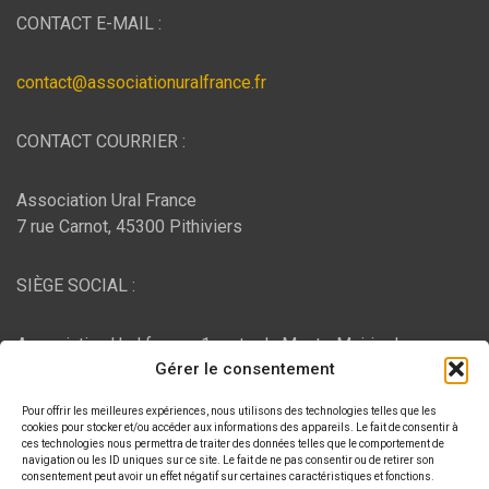
CONTACT E-MAIL :
contact@associationuralfrance.fr
CONTACT COURRIER :
Association Ural France
7 rue Carnot, 45300 Pithiviers
SIÈGE SOCIAL :
Association Ural france, 1 route du Mont - Mairie de
Gérer le consentement
Bujaleuf, 87460 Bujaleuf
Pour offrir les meilleures expériences, nous utilisons des technologies telles que les
HÉBERGEMENT :
cookies pour stocker et/ou accéder aux informations des appareils. Le fait de consentir à
ces technologies nous permettra de traiter des données telles que le comportement de
navigation ou les ID uniques sur ce site. Le fait de ne pas consentir ou de retirer son
consentement peut avoir un effet négatif sur certaines caractéristiques et fonctions.
O2switch
, Chemin des Pardiaux, 63000 Clermont-Ferrand