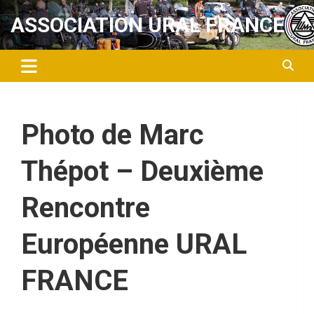
Aller
ASSOCIATION URAL FRANCE
au
contenu
Photo de Marc
Thépot – Deuxième
Rencontre
Européenne URAL
FRANCE