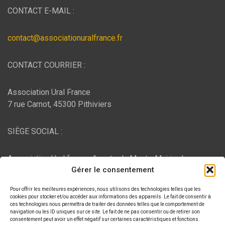
CONTACT E-MAIL :
contact@associationuralfrance.fr
CONTACT COURRIER :
Association Ural France
7 rue Carnot, 45300 Pithiviers
SIÈGE SOCIAL :
Association Ural france, 1 route du Mont - Mairie de
Gérer le consentement
Bujaleuf, 87460 Bujaleuf
Pour offrir les meilleures expériences, nous utilisons des technologies telles que les
HÉBERGEMENT :
cookies pour stocker et/ou accéder aux informations des appareils. Le fait de consentir à
ces technologies nous permettra de traiter des données telles que le comportement de
navigation ou les ID uniques sur ce site. Le fait de ne pas consentir ou de retirer son
consentement peut avoir un effet négatif sur certaines caractéristiques et fonctions.
O2switch
, Chemin des Pardiaux, 63000 Clermont-Ferrand