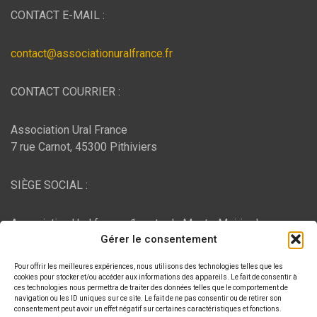
CONTACT E-MAIL :
contact@associationuralfrance.fr
CONTACT COURRIER :
Association Ural France
7 rue Carnot, 45300 Pithiviers
SIÈGE SOCIAL :
Association Ural france, 1 route du Mont - Mairie de
Gérer le consentement
Bujaleuf, 87460 Bujaleuf
Pour offrir les meilleures expériences, nous utilisons des technologies telles que les
HÉBERGEMENT :
cookies pour stocker et/ou accéder aux informations des appareils. Le fait de consentir à
ces technologies nous permettra de traiter des données telles que le comportement de
navigation ou les ID uniques sur ce site. Le fait de ne pas consentir ou de retirer son
consentement peut avoir un effet négatif sur certaines caractéristiques et fonctions.
O2switch
, Chemin des Pardiaux, 63000 Clermont-Ferrand