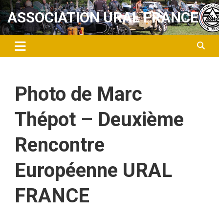
Aller
ASSOCIATION URAL FRANCE
au
contenu
Photo de Marc
Thépot – Deuxième
Rencontre
Européenne URAL
FRANCE