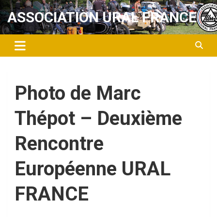
Aller
ASSOCIATION URAL FRANCE
au
contenu
Photo de Marc
Thépot – Deuxième
Rencontre
Européenne URAL
FRANCE