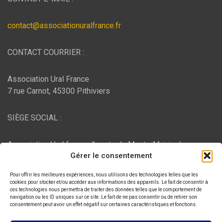
contact@associationuralfrance.fr
CONTACT COURRIER :
Association Ural France
7 rue Carnot, 45300 Pithiviers
SIÈGE SOCIAL :
Association Ural france, 1 route du Mont - Mairie de
Gérer le consentement
Bujaleuf, 87460 Bujaleuf
Pour offrir les meilleures expériences, nous utilisons des technologies telles que les
HÉBERGEMENT :
cookies pour stocker et/ou accéder aux informations des appareils. Le fait de consentir à
ces technologies nous permettra de traiter des données telles que le comportement de
navigation ou les ID uniques sur ce site. Le fait de ne pas consentir ou de retirer son
consentement peut avoir un effet négatif sur certaines caractéristiques et fonctions.
O2switch
, Chemin des Pardiaux, 63000 Clermont-Ferrand