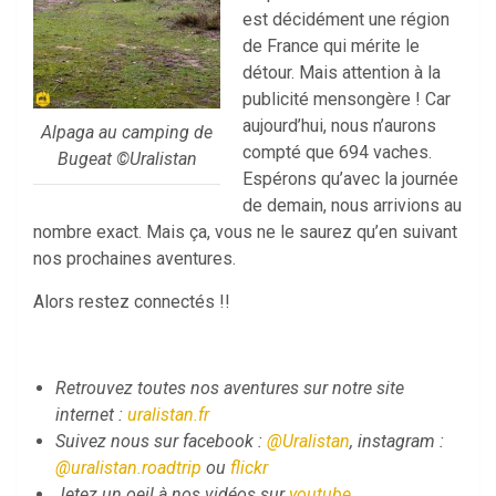
est décidément une région
de France qui mérite le
détour. Mais attention à la
publicité mensongère ! Car
aujourd’hui, nous n’aurons
Alpaga au camping de
compté que 694 vaches.
Bugeat ©Uralistan
Espérons qu’avec la journée
de demain, nous arrivions au
nombre exact. Mais ça, vous ne le saurez qu’en suivant
nos prochaines aventures.
Alors restez connectés !!
Retrouvez toutes nos aventures sur notre site
internet :
uralistan.fr
Suivez nous sur facebook :
@Uralistan
, instagram :
@uralistan.roadtrip
ou
flickr
Jetez un oeil à nos vidéos sur
youtube