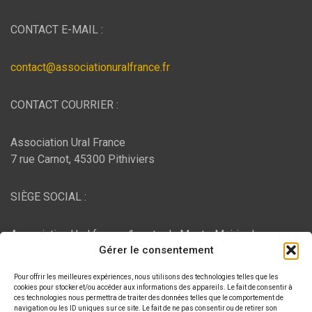
CONTACT E-MAIL :
contact@associationuralfrance.fr
CONTACT COURRIER :
Association Ural France
7 rue Carnot, 45300 Pithiviers
SIÈGE SOCIAL :
Association Ural france, 1 route du Mont - Mairie de
Gérer le consentement
Bujaleuf, 87460 Bujaleuf
Pour offrir les meilleures expériences, nous utilisons des technologies telles que les
HÉBERGEMENT :
cookies pour stocker et/ou accéder aux informations des appareils. Le fait de consentir à
ces technologies nous permettra de traiter des données telles que le comportement de
navigation ou les ID uniques sur ce site. Le fait de ne pas consentir ou de retirer son