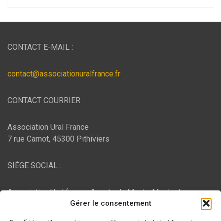
CONTACT E-MAIL :
contact@associationuralfrance.fr
CONTACT COURRIER :
Association Ural France
7 rue Carnot, 45300 Pithiviers
SIÈGE SOCIAL :
Association Ural france, 1 route du Mont - Mairie de
Gérer le consentement
Bujaleuf, 87460 Bujaleuf