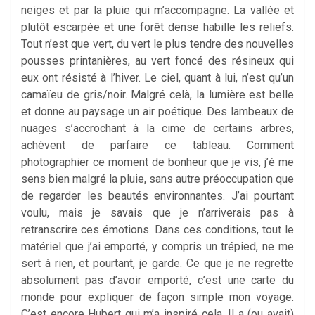
neiges et par la pluie qui m’accompagne. La vallée et
plutôt escarpée et une forêt dense habille les reliefs.
Tout n’est que vert, du vert le plus tendre des nouvelles
pousses printanières, au vert foncé des résineux qui
eux ont résisté à l’hiver. Le ciel, quant à lui, n’est qu’un
camaïeu de gris/noir. Malgré celà, la lumière est belle
et donne au paysage un air poétique. Des lambeaux de
nuages s’accrochant à la cime de certains arbres,
achèvent de parfaire ce tableau. Comment
photographier ce moment de bonheur que je vis, j’é me
sens bien malgré la pluie, sans autre préoccupation que
de regarder les beautés environnantes. J’ai pourtant
voulu, mais je savais que je n’arriverais pas à
retranscrire ces émotions. Dans ces conditions, tout le
matériel que j’ai emporté, y compris un trépied, ne me
sert à rien, et pourtant, je garde. Ce que je ne regrette
absolument pas d’avoir emporté, c’est une carte du
monde pour expliquer de façon simple mon voyage.
C’est encore Hubert qui m’a inspiré cela. Il a (ou avait)