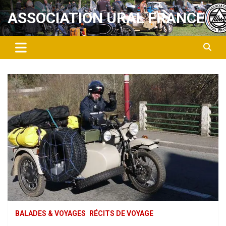
Aller
ASSOCIATION URAL FRANCE
au
contenu
BALADES & VOYAGES
RÉCITS DE VOYAGE