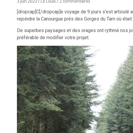
3 juin 2023
Le Louis
2 commentaires
[dropcap]C[/dropcap]e voyage de 9 jours s’est articulé a
rejoindre la Canourgue près des Gorges du Tarn où étai
De superbes paysages et des orages ont rythmé nos jou
préférable de modifier votre projet.