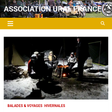
Aller
ASSOCIATION URAL FRANCE
au
contenu
BALADES & VOYAGES
HIVERNALES