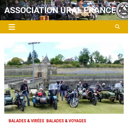
Aller
ASSOCIATION URAL FRANCE
au
contenu
BALADES & VIRÉES
BALADES & VOYAGES