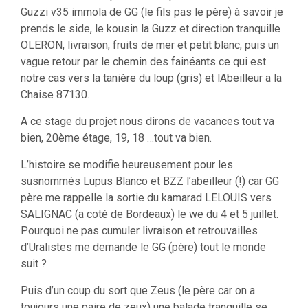
Guzzi v35 immola de GG (le fils pas le père) à savoir je
prends le side, le kousin la Guzz et direction tranquille
OLERON, livraison, fruits de mer et petit blanc, puis un
vague retour par le chemin des fainéants ce qui est
notre cas vers la tanière du loup (gris) et lAbeilleur a la
Chaise 87130.
A ce stage du projet nous dirons de vacances tout va
bien, 20ème étage, 19, 18 …tout va bien.
L’histoire se modifie heureusement pour les
susnommés Lupus Blanco et BZZ l’abeilleur (!) car GG
père me rappelle la sortie du kamarad LELOUIS vers
SALIGNAC (a coté de Bordeaux) le we du 4 et 5 juillet.
Pourquoi ne pas cumuler livraison et retrouvailles
d’Uralistes me demande le GG (père) tout le monde
suit ?
Puis d’un coup du sort que Zeus (le père car on a
toujours une paire de zeux) une balade tranquille se