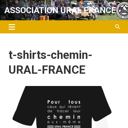
Aller
ASSOCIATION URAL FRANCE
au
contenu
t-shirts-chemin-
URAL-FRANCE