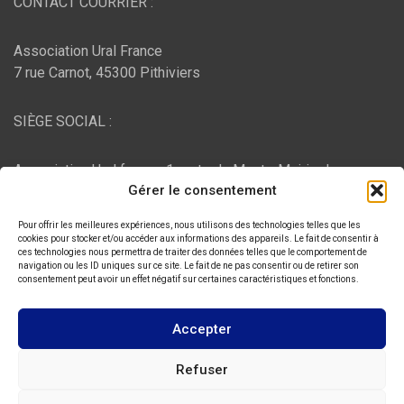
CONTACT COURRIER :
Association Ural France
7 rue Carnot, 45300 Pithiviers
SIÈGE SOCIAL :
Association Ural france, 1 route du Mont - Mairie de
Gérer le consentement
Bujaleuf, 87460 Bujaleuf
Pour offrir les meilleures expériences, nous utilisons des technologies telles que les
HÉBERGEMENT :
cookies pour stocker et/ou accéder aux informations des appareils. Le fait de consentir à
ces technologies nous permettra de traiter des données telles que le comportement de
navigation ou les ID uniques sur ce site. Le fait de ne pas consentir ou de retirer son
consentement peut avoir un effet négatif sur certaines caractéristiques et fonctions.
O2switch
, Chemin des Pardiaux, 63000 Clermont-Ferrand
Accepter
Copyright © 2026
ASSOCIATION URAL FRANCE
Refuser
Thème par :
Theme Horse