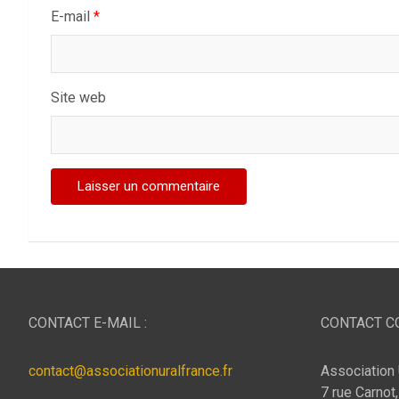
E-mail
*
Site web
CONTACT E-MAIL :
CONTACT CO
contact@associationuralfrance.fr
Association 
7 rue Carnot