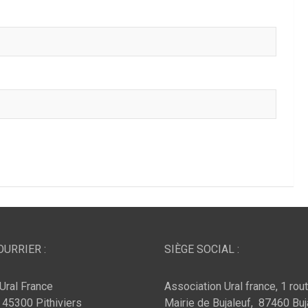
URRIER :
SIÈGE SOCIAL :
Ural France
Association Ural france, 1 rou
, 45300 Pithiviers
Mairie de Bujaleuf, 87460 Buj