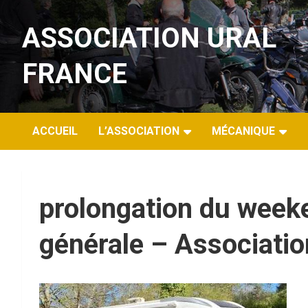
Aller
au
ASSOCIATION URAL
contenu
FRANCE
ACCUEIL
L’ASSOCIATION
MÉCANIQUE
prolongation du week
générale – Association