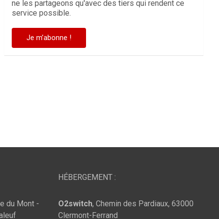
ne les partageons qu'avec des tiers qui rendent ce
service possible.
HÉBERGEMENT :
te du Mont -
O2switch
, Chemin des Pardiaux, 63000
aleuf
Clermont-Ferrand