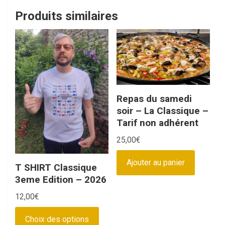
Produits similaires
Repas du samedi
soir – La Classique –
Tarif non adhérent
25,00
€
Ajouter au panier
T SHIRT Classique
3eme Edition – 2026
12,00
€
Ce
Choix des options
produit