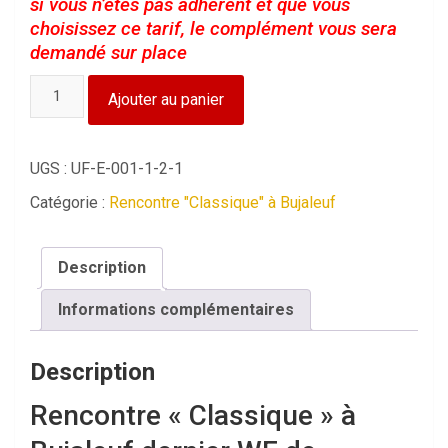
si vous n’êtes pas adhérent et que vous
choisissez ce tarif, le complément vous sera
demandé sur place
quantité
Ajouter au panier
de
Repas
du
UGS :
UF-E-001-1-2-1
samedi
Catégorie :
Rencontre "Classique" à Bujaleuf
soir
-
La
Description
Classique
-
Informations complémentaires
Tarif
adhérent
Description
Rencontre « Classique » à