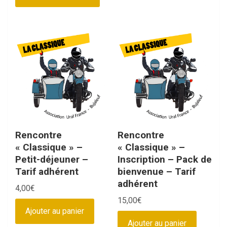
a
plusieurs
variations.
Les
options
peuvent
être
choisies
sur
la
page
Rencontre
Rencontre
du
« Classique » –
« Classique » –
produit
Petit-déjeuner –
Inscription – Pack de
Tarif adhérent
bienvenue – Tarif
adhérent
4,00
€
15,00
€
Ajouter au panier
Ajouter au panier