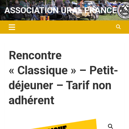
Aller
ASSOCIATION URAL FRANCE
au
contenu
Rencontre
« Classique » – Petit-
déjeuner – Tarif non
adhérent