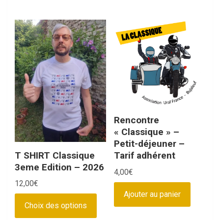
Rencontre
« Classique » –
Petit-déjeuner –
T SHIRT Classique
Tarif adhérent
3eme Edition – 2026
4,00
€
12,00
€
Ajouter au panier
Ce
Choix des options
produit