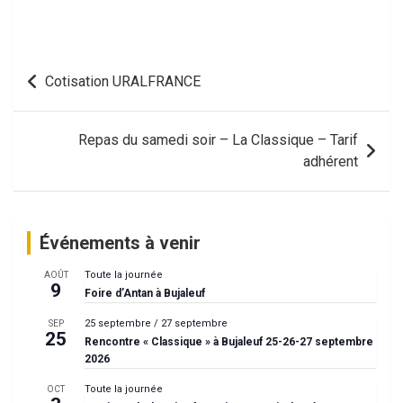
a
plusieurs
variations.
Navigation
Les
Cotisation URALFRANCE
options
de
peuvent
l’article
être
Repas du samedi soir – La Classique – Tarif
choisies
adhérent
sur
la
page
Événements à venir
du
produit
Toute la journée
AOÛT
9
Foire d’Antan à Bujaleuf
25 septembre
/
27 septembre
SEP
25
Rencontre « Classique » à Bujaleuf 25-26-27 septembre
2026
Toute la journée
OCT