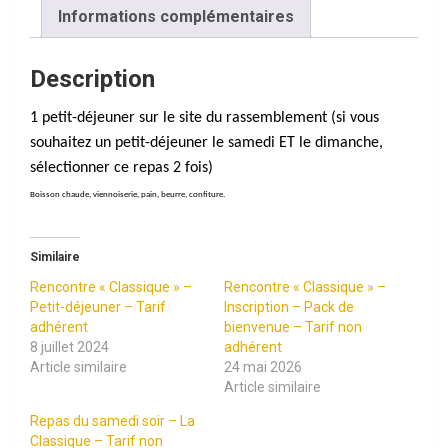
non
Informations complémentaires
adhérent
Description
1 petit-déjeuner sur le site du rassemblement (si vous
souhaitez un petit-déjeuner le samedi ET le dimanche,
sélectionner ce repas 2 fois)
Boisson chaude, viennoiserie, pain, beurre, confiture.
Similaire
Rencontre « Classique » –
Rencontre « Classique » –
Petit-déjeuner – Tarif
Inscription – Pack de
adhérent
bienvenue – Tarif non
8 juillet 2024
adhérent
Article similaire
24 mai 2026
Article similaire
Repas du samedi soir – La
Classique – Tarif non