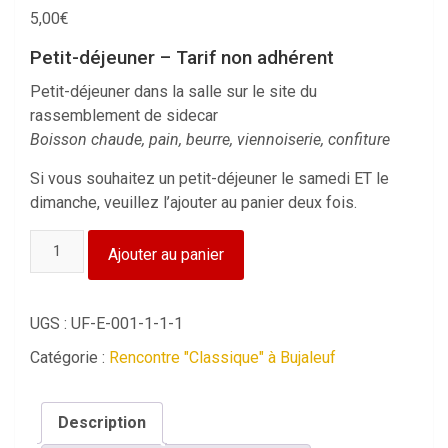
5,00
€
Petit-déjeuner – Tarif non adhérent
Petit-déjeuner dans la salle sur le site du
rassemblement de sidecar
Boisson chaude, pain, beurre, viennoiserie, confiture
Si vous souhaitez un petit-déjeuner le samedi ET le
dimanche, veuillez l’ajouter au panier deux fois.
quantité
Ajouter au panier
de
Rencontre
"Classique"
UGS :
UF-E-001-1-1-1
-
Catégorie :
Rencontre "Classique" à Bujaleuf
Petit-
déjeuner
-
Description
Tarif