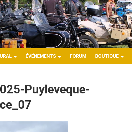
URAL
ÉVÉNEMENTS
FORUM
BOUTIQUE
2025-Puyleveque-
nce_07