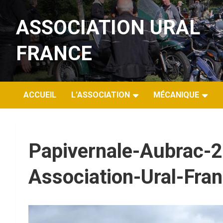
Aller
au
ASSOCIATION URAL
contenu
FRANCE
ACCUEIL
L’ASSOCIATION
MÉCANIQUE
Papivernale-Aubrac-
Association-Ural-Fra