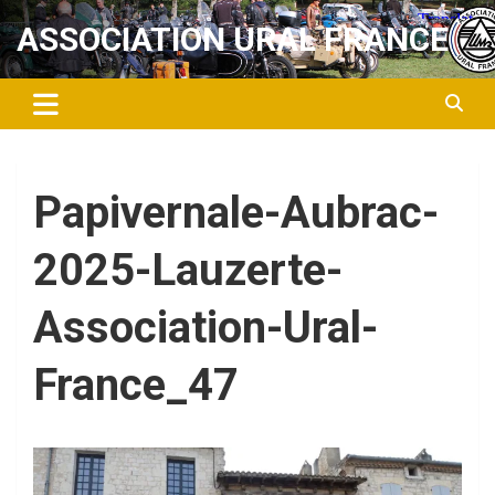
Aller
ASSOCIATION URAL FRANCE
au
contenu
Papivernale-Aubrac-
2025-Lauzerte-
Association-Ural-
France_47