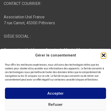
CONTACT COURRIER :
Association Ural France
7 rue Carnot, 45300 Pithiviers
SIÈGE SOCIAL :
Association Ural france, 1 route du Mont - Mairie de
Gérer le consentement
Bujaleuf, 87460 Bujaleuf
Pour offrir les meilleures expériences, nous utilisons des technologies telles que les
HÉBERGEMENT :
cookies pour stocker et/ou accéder aux informations des appareils. Le fait de consentir à
ces technologies nous permettra de traiter des données telles que le comportement de
navigation ou les ID uniques sur ce site. Le fait de ne pas consentir ou de retirer son
consentement peut avoir un effet négatif sur certaines caractéristiques et fonctions.
O2switch
, Chemin des Pardiaux, 63000 Clermont-Ferrand
Accepter
Copyright © 2026
ASSOCIATION URAL FRANCE
Refuser