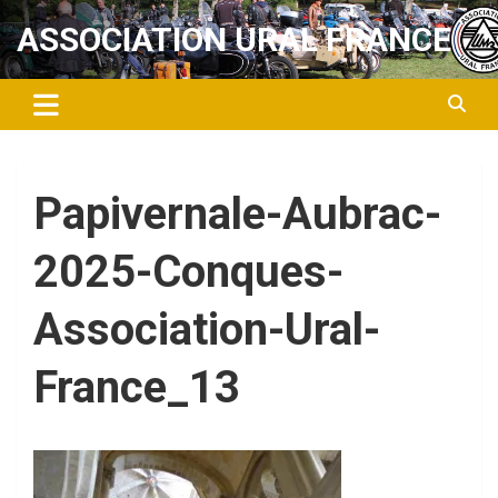
Aller
ASSOCIATION URAL FRANCE
au
contenu
Papivernale-Aubrac-
2025-Conques-
Association-Ural-
France_13