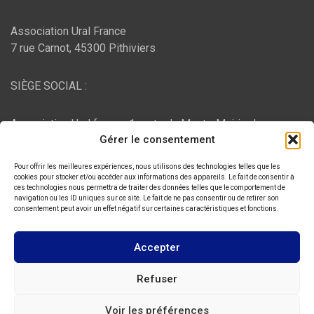
Association Ural France
7 rue Carnot, 45300 Pithiviers
SIÈGE SOCIAL :
Association Ural france, 1 route du Mont - Mairie de
Gérer le consentement
Bujaleuf, 87460 Bujaleuf
Pour offrir les meilleures expériences, nous utilisons des technologies telles que les
HÉBERGEMENT :
cookies pour stocker et/ou accéder aux informations des appareils. Le fait de consentir à
ces technologies nous permettra de traiter des données telles que le comportement de
navigation ou les ID uniques sur ce site. Le fait de ne pas consentir ou de retirer son
consentement peut avoir un effet négatif sur certaines caractéristiques et fonctions.
O2switch
, Chemin des Pardiaux, 63000 Clermont-Ferrand
Accepter
Copyright © 2026
ASSOCIATION URAL FRANCE
Refuser
Thème par :
Theme Horse
Voir les préférences