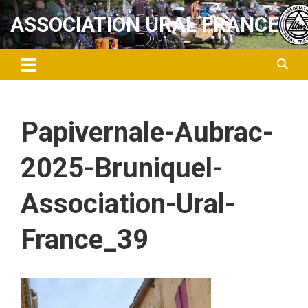
Aller
ASSOCIATION URAL FRANCE
au
contenu
Papivernale-Aubrac-
2025-Bruniquel-
Association-Ural-
France_39