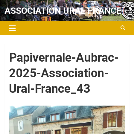
Aller
ASSOCIATION URAL FRANCE
au
contenu
Papivernale-Aubrac-
2025-Association-
Ural-France_43