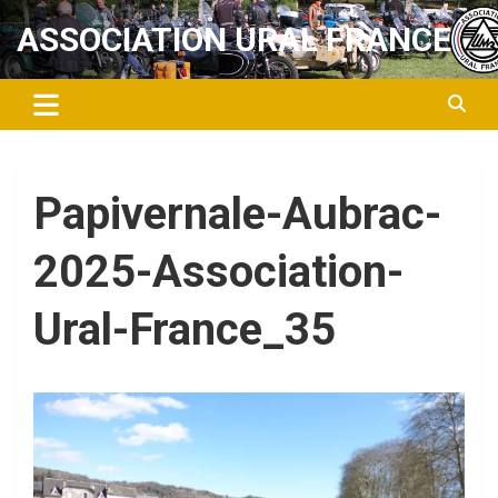
Aller
ASSOCIATION URAL FRANCE
au
contenu
Papivernale-Aubrac-
2025-Association-
Ural-France_35