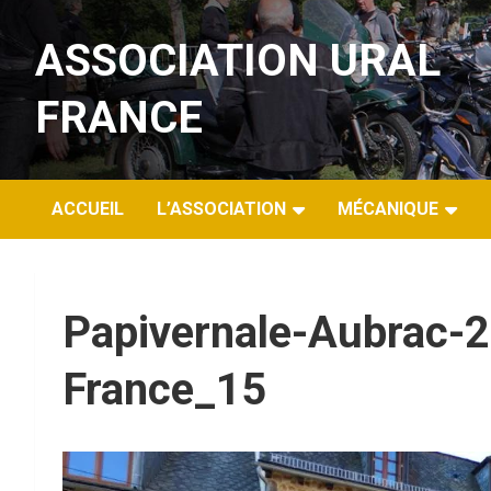
Aller
au
ASSOCIATION URAL
contenu
FRANCE
ACCUEIL
L’ASSOCIATION
MÉCANIQUE
Papivernale-Aubrac-2
France_15