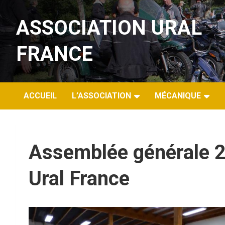
Aller
au
ASSOCIATION URAL
contenu
FRANCE
ACCUEIL
L’ASSOCIATION
MÉCANIQUE
Assemblée générale 2
Ural France