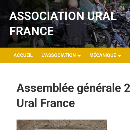
Aller
au
ASSOCIATION URAL
contenu
FRANCE
ACCUEIL
L’ASSOCIATION
MÉCANIQUE
Assemblée générale 2
Ural France