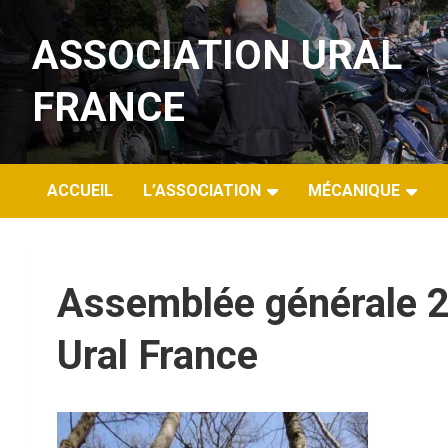
Aller
au
ASSOCIATION URAL
contenu
FRANCE
ACCUEIL
L’ASSOCIATION
MÉCANIQUE
Assemblée générale 2
Ural France