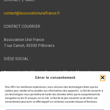
contact@associationuralfrance.fr
CONTACT COURRIER :
Association Ural France
7 rue Carnot, 45300 Pithiviers
SIÈGE SOCIAL :
Association Ural france, 1 route du Mont - Mairie de
Gérer le consentement
Bujaleuf, 87460 Bujaleuf
Pour offrir les meilleures expériences, nous utilisons des technologies telles que les
HÉBERGEMENT :
cookies pour stocker et/ou accéder aux informations des appareils. Le fait de consentir à
ces technologies nous permettra de traiter des données telles que le comportement de
navigation ou les ID uniques sur ce site. Le fait de ne pas consentir ou de retirer son
consentement peut avoir un effet négatif sur certaines caractéristiques et fonctions.
O2switch
, Chemin des Pardiaux, 63000 Clermont-Ferrand