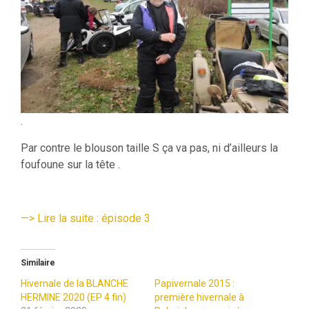
.
Par contre le blouson taille S ça va pas, ni d’ailleurs la
foufoune sur la tête .
—
>
Lire la suite : épisode 3
Similaire
Hivernale de la BLANCHE
Papivernale 2015 :
HERMINE 2020 (EP 4 fin)
première hivernale à