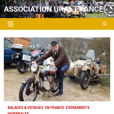
Aller
ASSOCIATION URAL FRANCE
au
contenu
BALADES & VOYAGES
EN FRANCE
EVÉNEMENTS
HIVERNALES