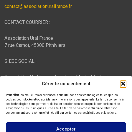
contact@associationuralfrance.fr
CONTACT COURRIER :
Association Ural France
7 rue Carnot, 45300 Pithiviers
SIÈGE SOCIAL :
Association Ural france, 1 route du Mont - Mairie de
Gérer le consentement
Bujaleuf, 87460 Bujaleuf
Pour offrir les meilleures expériences, nous utilisons des technologies telles que les
HÉBERGEMENT :
cookies pour stocker et/ou accéder aux informations des appareils. Le fait de consentir à
ces technologies nous permettra de traiter des données telles que le comportement de
navigation ou les ID uniques sur ce site. Le fait de ne pas consentir ou de retirer son
consentement peut avoir un effet négatif sur certaines caractéristiques et fonctions.
O2switch
, Chemin des Pardiaux, 63000 Clermont-Ferrand
Accepter