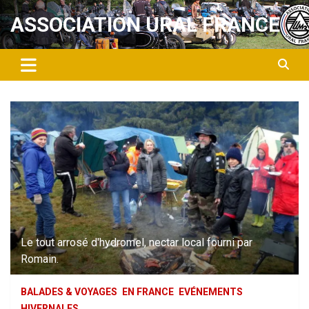
Aller
ASSOCIATION URAL FRANCE
au
contenu
Le tout arrosé d'hydromel, nectar local fourni par
Romain.
BALADES & VOYAGES
EN FRANCE
EVÉNEMENTS
HIVERNALES