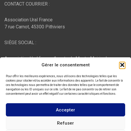
CONTACT COURRIER :
Association Ural France
7 rue Carnot, 45300 Pithiviers
SIÈGE SOCIAL :
Association Ural france, 1 route du Mont - Mairie de
Gérer le consentement
Bujaleuf, 87460 Bujaleuf
Pour offrir les meilleures expériences, nous utilisons des technologies telles que les
HÉBERGEMENT :
cookies pour stocker et/ou accéder aux informations des appareils. Le fait de consentir à
ces technologies nous permettra de traiter des données telles que le comportement de
navigation ou les ID uniques sur ce site. Le fait de ne pas consentir ou de retirer son
consentement peut avoir un effet négatif sur certaines caractéristiques et fonctions.
O2switch
, Chemin des Pardiaux, 63000 Clermont-Ferrand
Accepter
Copyright © 2026
ASSOCIATION URAL FRANCE
Refuser