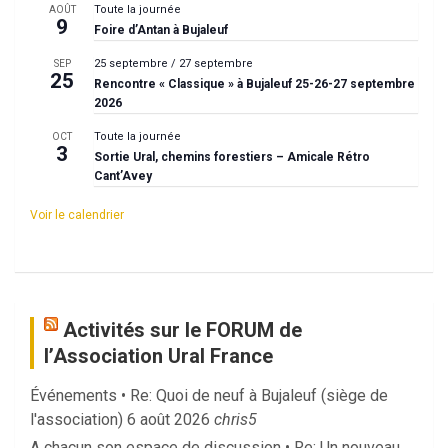
Toute la journée
AOÛT
9
Foire d’Antan à Bujaleuf
25 septembre
/
27 septembre
SEP
25
Rencontre « Classique » à Bujaleuf 25-26-27 septembre
2026
Toute la journée
OCT
3
Sortie Ural, chemins forestiers – Amicale Rétro
Cant’Avey
Voir le calendrier
Activités sur le FORUM de
l’Association Ural France
Événements • Re: Quoi de neuf à Bujaleuf (siège de
l'association)
6 août 2026
chris5
A chacun son espace de discussion • Re: Un nouveau