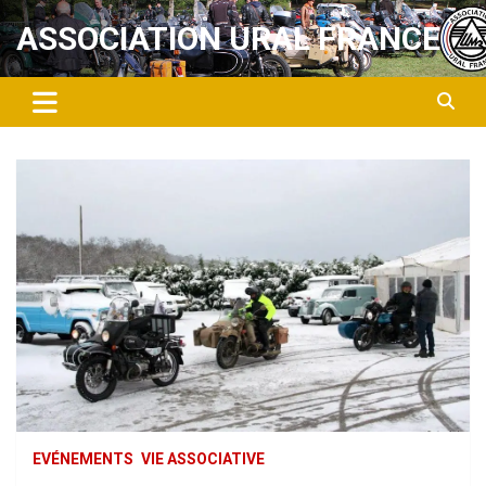
Aller
ASSOCIATION URAL FRANCE
au
contenu
EVÉNEMENTS
VIE ASSOCIATIVE