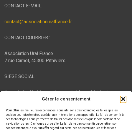
CONTACT E-MAIL :
contact@associationuralfrance.fr
CONTACT COURRIER :
Association Ural France
7 rue Carnot, 45300 Pithiviers
SIÈGE SOCIAL :
Association Ural france, 1 route du Mont - Mairie de
Gérer le consentement
Bujaleuf, 87460 Bujaleuf
Pour offrir les meilleures expériences, nous utilisons des technologies telles que les
HÉBERGEMENT :
cookies pour stocker et/ou accéder aux informations des appareils. Le fait de consentir à
ces technologies nous permettra de traiter des données telles que le comportement de
navigation ou les ID uniques sur ce site. Le fait de ne pas consentir ou de retirer son
consentement peut avoir un effet négatif sur certaines caractéristiques et fonctions.
O2switch
, Chemin des Pardiaux, 63000 Clermont-Ferrand