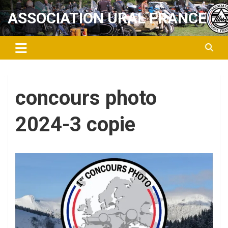
Aller
ASSOCIATION URAL FRANCE
au
contenu
concours photo
2024-3 copie