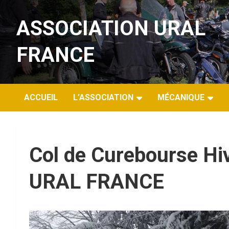
Aller
au
ASSOCIATION URAL
contenu
FRANCE
ACCUEIL
L’ASSOCIATION
MÉCANIQUE
Col de Curebourse Hi
URAL FRANCE