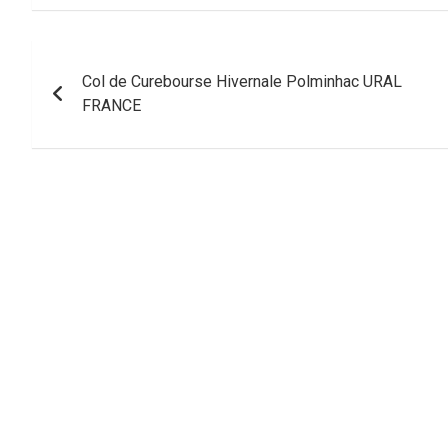
Navigation
Col de Curebourse Hivernale Polminhac URAL
de
FRANCE
l’article