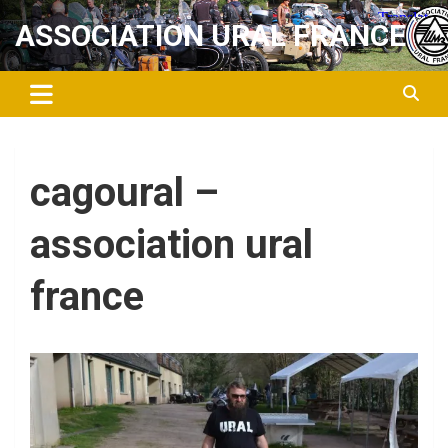
Aller
ASSOCIATION URAL FRANCE
au
contenu
cagoural –
association ural
france