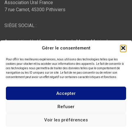
Association Ural France
7 rue Carnot, 45300 Pithiviers
SIÈGE SOCIAL :
Association Ural france, 1 route du Mont - Mairie de
Gérer le consentement
Bujaleuf, 87460 Bujaleuf
Pour offrir les meilleures expériences, nous utilisons des technologies telles que les
HÉBERGEMENT :
cookies pour stocker et/ou accéder aux informations des appareils. Le fait de consentir à
ces technologies nous permettra de traiter des données telles que le comportement de
navigation ou les ID uniques sur ce site. Le fait de ne pas consentir ou de retirer son
consentement peut avoir un effet négatif sur certaines caractéristiques et fonctions.
O2switch
, Chemin des Pardiaux, 63000 Clermont-Ferrand
Accepter
Copyright © 2026
ASSOCIATION URAL FRANCE
Refuser
Thème par :
Theme Horse
Voir les préférences
Fièrement propulsé par :
WordPress