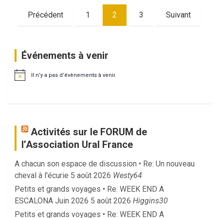
Pagination
Précédent
1
2
3
Suivant
des
publications
Événements à venir
Il n’y a pas d’évènements à venir.
N
o
t
i
c
e
Activités sur le FORUM de
l’Association Ural France
A chacun son espace de discussion • Re: Un nouveau
cheval à l'écurie
5 août 2026
Westy64
Petits et grands voyages • Re: WEEK END A
ESCALONA Juin 2026
5 août 2026
Higgins30
Petits et grands voyages • Re: WEEK END A