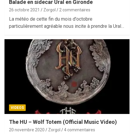
Balade en sidecar Ural en Gironde
26 octobre 2021
Zorgol
2 commentaires
La météo de cette fin du mois d'octobre
particulièrement agréable nous incite à prendre la Ural…
VIDEOS
The HU – Wolf Totem (Official Music Video)
20 novembre 2020
Zorgol
4 commentaires