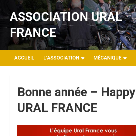
Aller
au
ASSOCIATION URAL
contenu
FRANCE
ACCUEIL
L’ASSOCIATION
MÉCANIQUE
Bonne année – Happy
URAL FRANCE