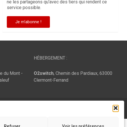
ne les partageons qu'avec des tiers qui rendent ce
service possible.
HÉBERGEMENT :
te du Mont -
O2switch
, Chemin des Pardiaux, 63000
aleuf
Clermont-Ferrand
Refuser
Voir les préférences