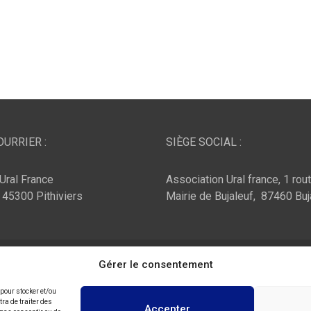
URRIER :
SIÈGE SOCIAL :
Ural France
Association Ural france, 1 rou
, 45300 Pithiviers
Mairie de Bujaleuf, 87460 Buj
ar :
Theme Horse
Fièrement propulsé par :
Gérer le consentement
WordPress
 pour stocker et/ou
ra de traiter des
Accepter