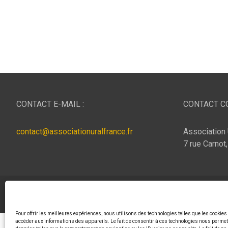
CONTACT E-MAIL :
CONTACT CO
contact@associationuralfrance.fr
Association 
7 rue Carnot
Copyright © 2026
ASSOCIATION URAL FRANCE
Thème p
Pour offrir les meilleures expériences, nous utilisons des technologies telles que les cookies
accéder aux informations des appareils. Le fait de consentir à ces technologies nous permett